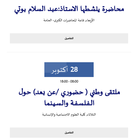
محاضرة ينشطها الاستاذ:عبد السلام بوتي
الأربعاء
,
قاعة المحاضرات الكبرى- الحامة
التفاصيل
28
أكتوبر
18:00
-
08:00
ملتقى وطني ( حضوري /عن بعد) حول
الــفـلـسـفـة والـسـيـنـما
الثلاثاء
,
كلية العلوم الاجتماعية والإنسانية
التفاصيل