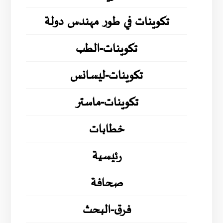
تكوينات في طور مهندس دولة
تكوينات-الطب
تكوينات-ليسانس
تكوينات-ماستر
خطابات
رئيسية
صحافة
فرق-البحث