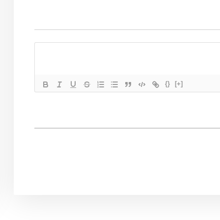
{}
[+]