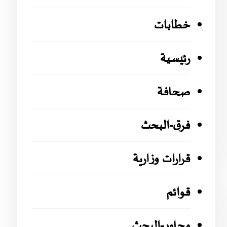
خطابات
رئيسية
صحافة
فرق-البحث
قرارات وزارية
قوائم
محاور-البحث