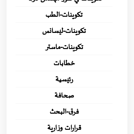
تكوينات-الطب
تكوينات-ليسانس
تكوينات-ماستر
خطابات
رئيسية
صحافة
فرق-البحث
قرارات وزارية