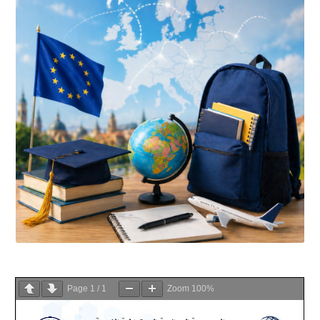
Page
1
/
1
Zoom
100%