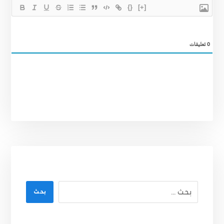
{}
[+]
0
تعليقات
بحث