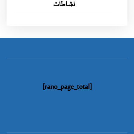
نشاطات
[rano_page_total]