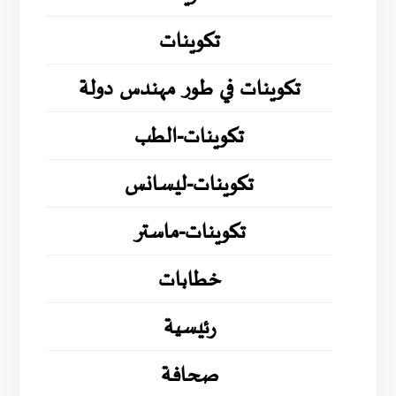
تكوينات
تكوينات في طور مهندس دولة
تكوينات-الطب
تكوينات-ليسانس
تكوينات-ماستر
خطابات
رئيسية
صحافة