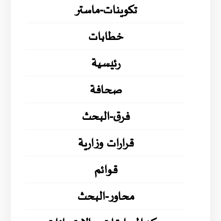
تكوينات-ماستر
خطابات
رئيسية
صحافة
فرق-البحث
قرارات وزارية
قوائم
محاور-البحث