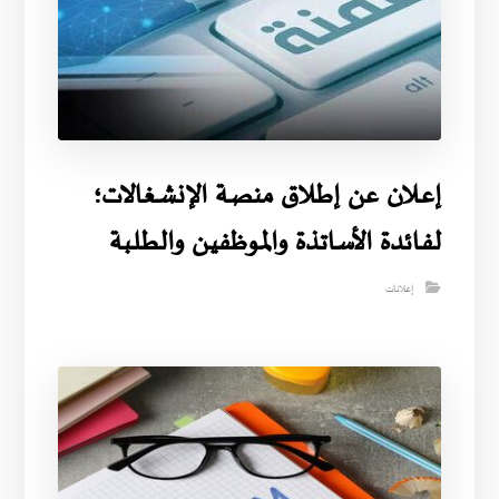
إعــلان عن إطــلاق منصـة الإنشـغالات؛
لفـائدة الأساتذة والمـوظفيـن والطـلـبة
إعلانات