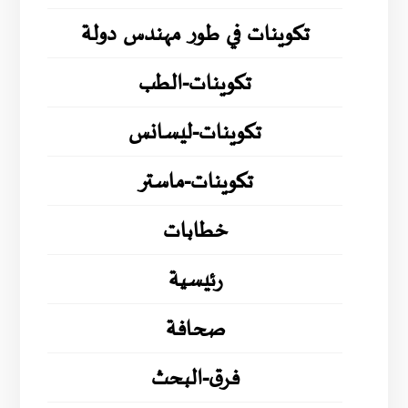
تكوينات في طور مهندس دولة
تكوينات-الطب
تكوينات-ليسانس
تكوينات-ماستر
خطابات
رئيسية
صحافة
فرق-البحث