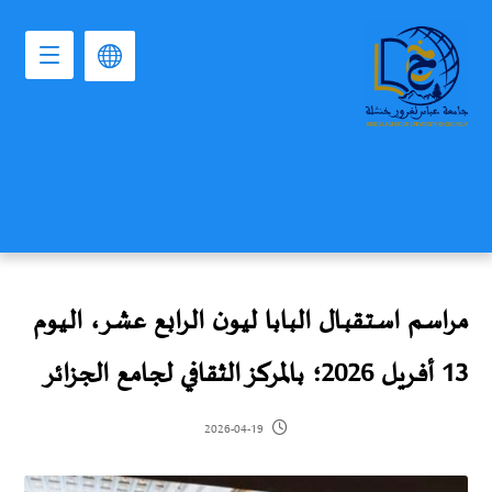
مراسـم اسـتـقبـال البابا ليون الرابع عشر، الـيوم
13 أفـريل 2026؛ بالمركز الثقافي لجامع الجزائر
2026-04-19