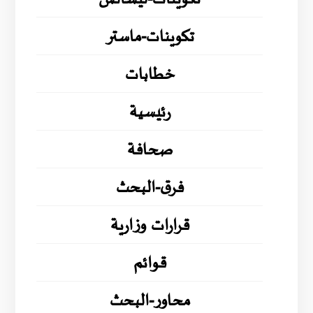
تكوينات-ماستر
خطابات
رئيسية
صحافة
فرق-البحث
قرارات وزارية
قوائم
محاور-البحث