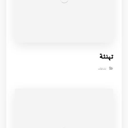
تــهنـئـة
نشاطات