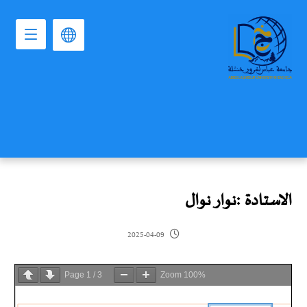
الاستادة :نوار نوال
2025-04-09
Page
1
/
3
Zoom
100%