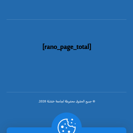
[rano_page_total]
© جميع الحقوق محفوظة لجامعة خنشلة 2026.
.