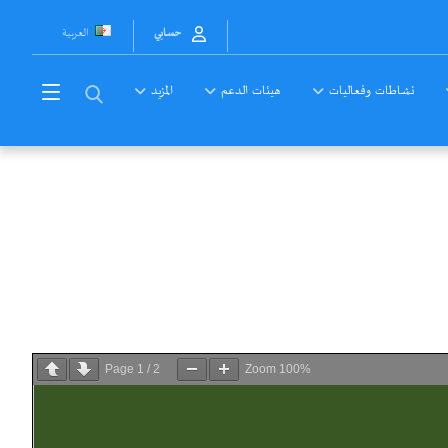
العربية
حسابي
نشاطات وفعاليات
هيئات الدعم
المزيد
Page
1
/
2
Zoom
100%