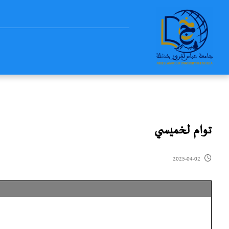
توام لخميسي
2025-04-02