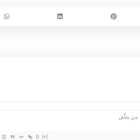
{}
[+]