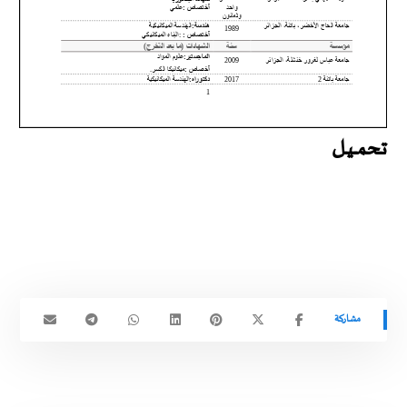
تحمـــيـل