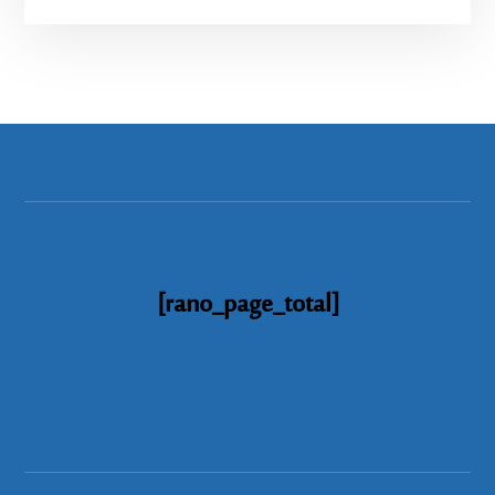
[rano_page_total]