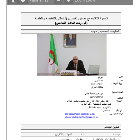
Page
1
/
11
Zoom
100%