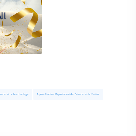
ences et de la technologie
Espace Etudiant Département des Sciences de la Matière