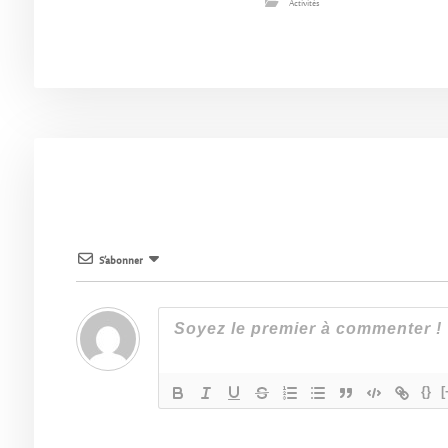
Activités
S’abonner
{}
[