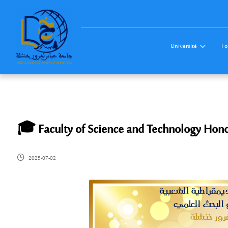
Université
Fo
🎓 Faculty of Science and Technology Hono
2025-07-02