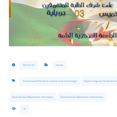
2025-07-02
Activités
Activités Faculté Faculté des sciences et de la technologie
Espace enseignants Faculté des sci
Espace Etudiant Département informatique
Espace Etudiant Département mathématique
19