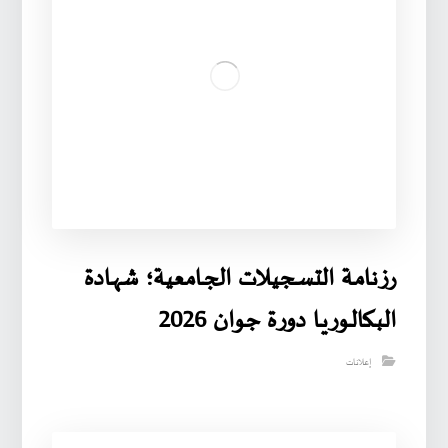
رزنامـة التسـجيـلات الجـامعية؛ شهـادة
البـكالـوريـا دورة جوان 2026
إعلانات