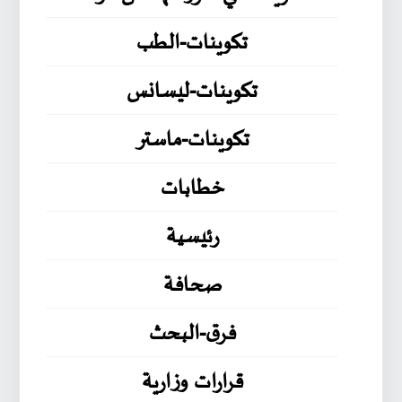
تكوينات-الطب
تكوينات-ليسانس
تكوينات-ماستر
خطابات
رئيسية
صحافة
فرق-البحث
قرارات وزارية