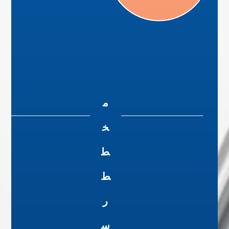
م
خ
ط
ط
ر
س