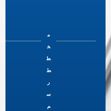
م
خ
ط
ط
ر
س
م