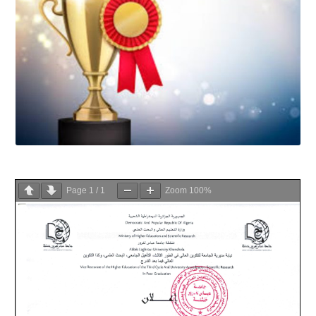
Page
1
/
1
Zoom
100%