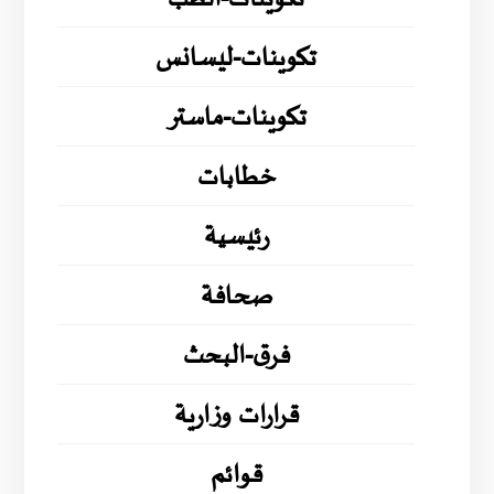
تكوينات-ليسانس
تكوينات-ماستر
خطابات
رئيسية
صحافة
فرق-البحث
قرارات وزارية
قوائم