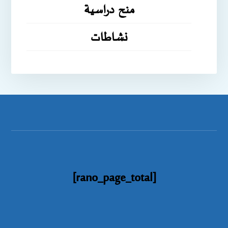
منح دراسية
نشاطات
[rano_page_total]