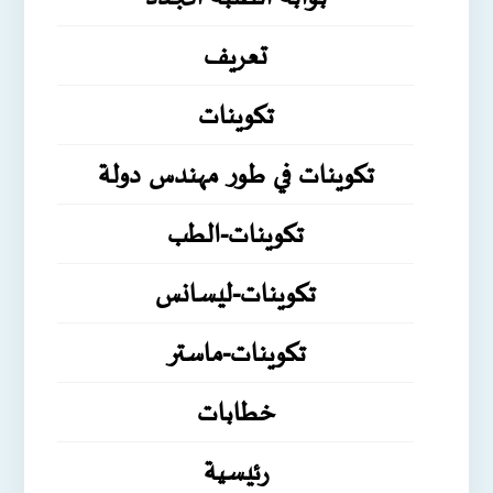
تعريف
تكوينات
تكوينات في طور مهندس دولة
تكوينات-الطب
تكوينات-ليسانس
تكوينات-ماستر
خطابات
رئيسية