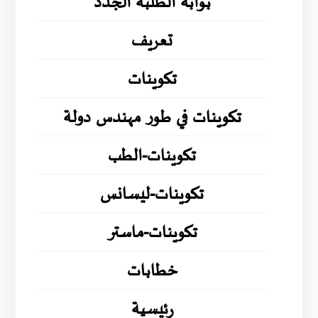
بوابة الطلبة الجدد
تعريف
تكوينات
تكوينات في طور مهندس دولة
تكوينات-الطب
تكوينات-ليسانس
تكوينات-ماستر
خطابات
رئيسية