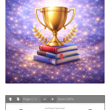
Page
1
/
1
Zoom
100%