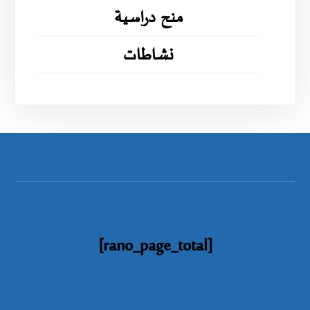
منح دراسية
نشاطات
[rano_page_total]