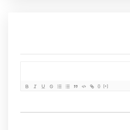
{}
[+]