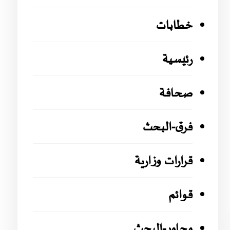
خطابات
رئيسية
صحافة
فرق-البحث
قرارات وزارية
قوائم
محاور-البحث