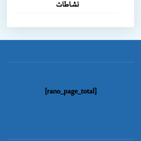
نشاطات
[rano_page_total]