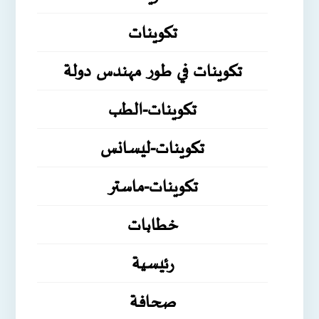
تكوينات
تكوينات في طور مهندس دولة
تكوينات-الطب
تكوينات-ليسانس
تكوينات-ماستر
خطابات
رئيسية
صحافة