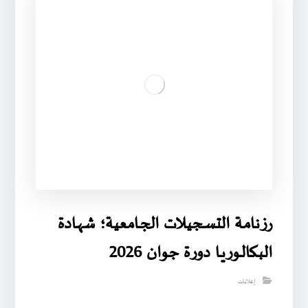
رزنامـة التسـجيـلات الجـامعية؛ شهـادة
البـكالـوريـا دورة جوان 2026
إعلانات