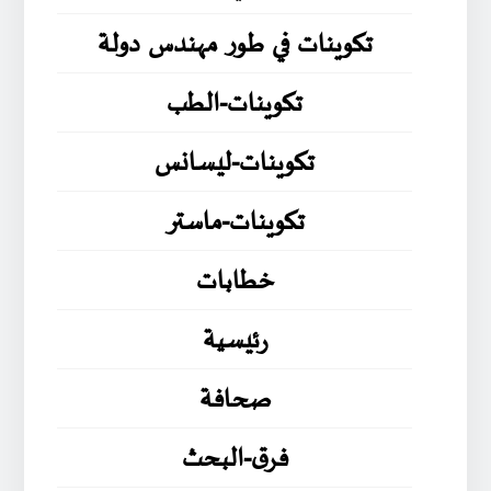
تكوينات في طور مهندس دولة
تكوينات-الطب
تكوينات-ليسانس
تكوينات-ماستر
خطابات
رئيسية
صحافة
فرق-البحث