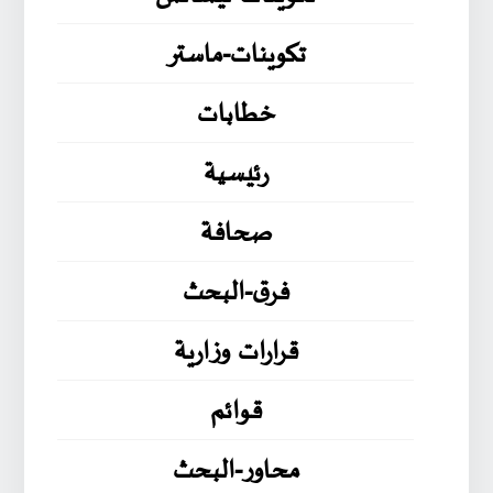
تكوينات-ماستر
خطابات
رئيسية
صحافة
فرق-البحث
قرارات وزارية
قوائم
محاور-البحث