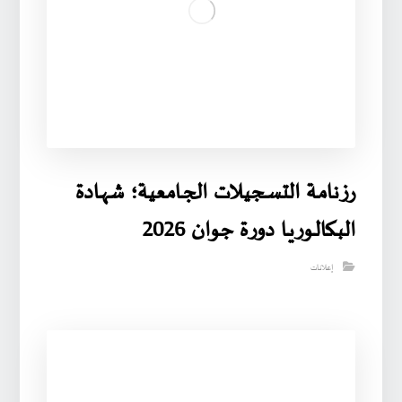
رزنامـة التسـجيـلات الجـامعية؛ شهـادة
البـكالـوريـا دورة جوان 2026
إعلانات