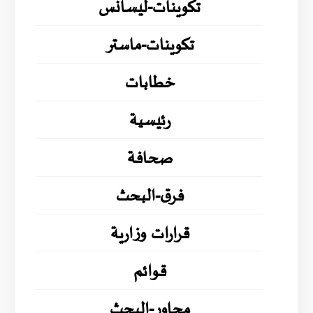
تكوينات-ليسانس
تكوينات-ماستر
خطابات
رئيسية
صحافة
فرق-البحث
قرارات وزارية
قوائم
محاور-البحث