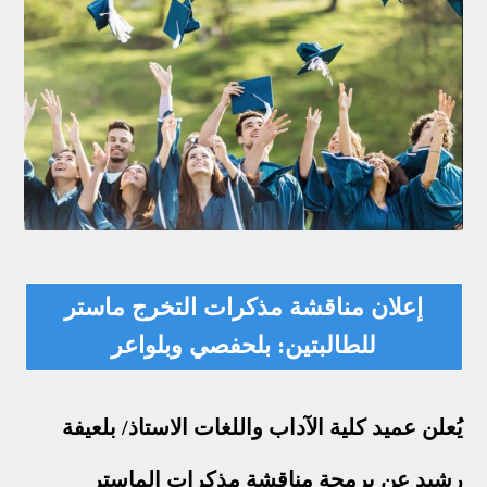
إعلان مناقشة مذكرات التخرج ماستر
للطالبتين: بلحفصي وبلواعر
يُعلن عميد كلية الآداب واللغات الاستاذ/ بلعيفة
رشيد عن برمجة مناقشة مذكرات الماستر