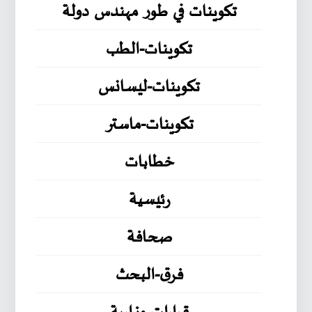
تكوينات في طور مهندس دولة
تكوينات-الطب
تكوينات-ليسانس
تكوينات-ماستر
خطابات
رئيسية
صحافة
فرق-البحث