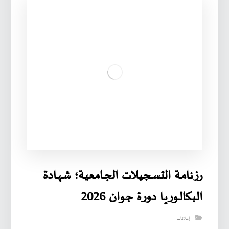
رزنامـة التسـجيـلات الجـامعية؛ شهـادة
البـكالـوريـا دورة جوان 2026
إعلانات