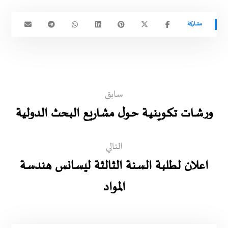
سابق
ورشـات تـكـوينـيـة حـول مشاريع البحث الدولية
التالي
اعلان لطلبة السنة الثالثة ليسانس هندسة
المواد