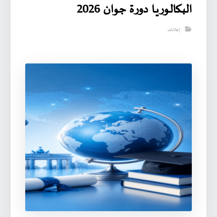
البـكالـوريـا دورة جوان 2026
إعلانات