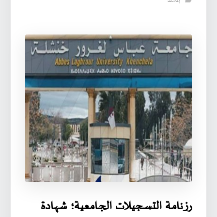
إعلانات
رزنامـة التسـجيـلات الجـامعية؛ شهـادة