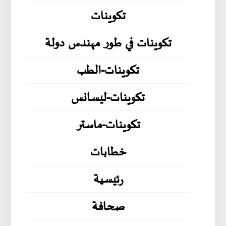
تكوينات
تكوينات في طور مهندس دولة
تكوينات-الطب
تكوينات-ليسانس
تكوينات-ماستر
خطابات
رئيسية
صحافة