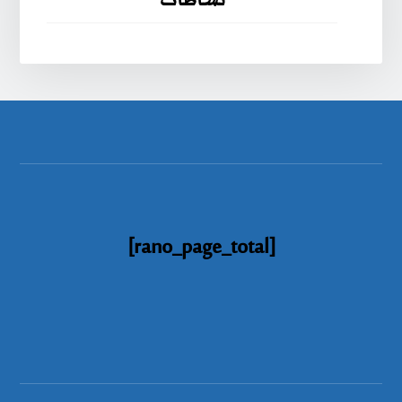
نشاطات
[rano_page_total]