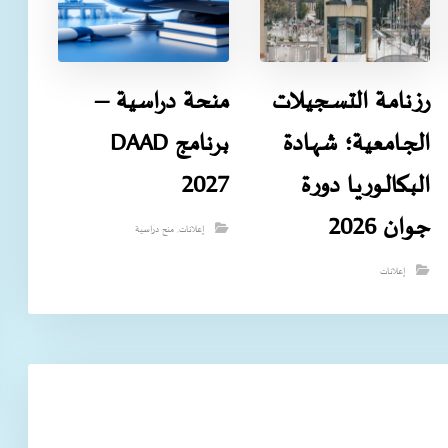
رزنامـة التسـجيـلات
منحة دراسية –
الجـامعية؛ شهـادة
برنامج DAAD
البـكالـوريـا دورة
2027
جوان 2026
إعلانات
,
منح دراسية
إعلانات