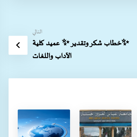
التالي
✨️خطاب شكر وتقدير ✨️ عميد كلية
الآداب واللغات