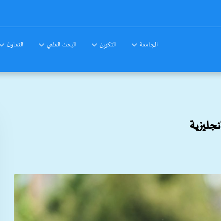
الجامعة
التكوين
البحث العلمي
التعاون
جليزية