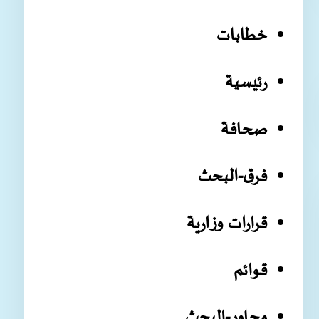
خطابات
رئيسية
صحافة
فرق-البحث
قرارات وزارية
قوائم
محاور-البحث