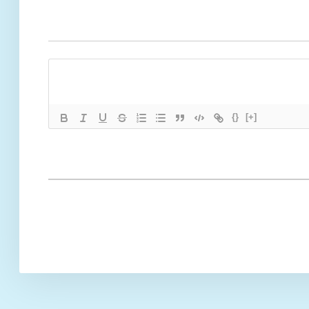
{}
[+]