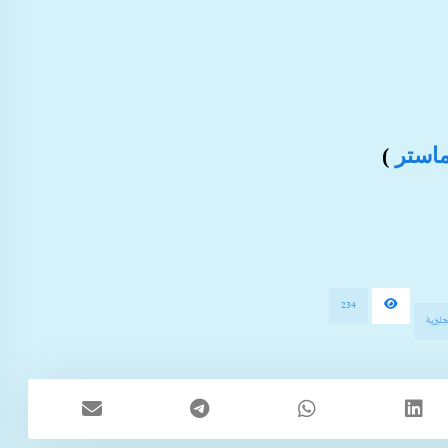
ماستر
)
234
ليزية