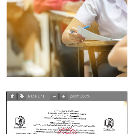
Page
1
/
1
Zoom
100%