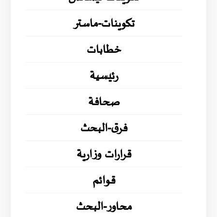
تكوينات-ماستر
خطابات
رئيسية
صحافة
فرق-البحث
قرارات وزارية
قوائم
محاور-البحث