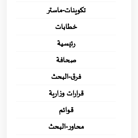
تكوينات-ماستر
خطابات
رئيسية
صحافة
فرق-البحث
قرارات وزارية
قوائم
محاور-البحث