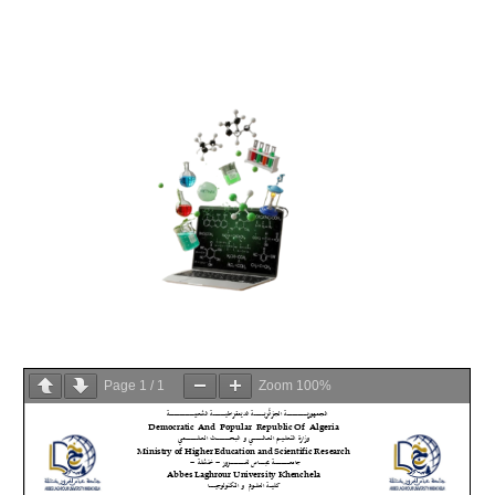
Page
1
/
1
Zoom
100%