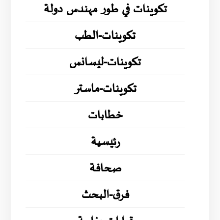
تكوينات في طور مهندس دولة
تكوينات-الطب
تكوينات-ليسانس
تكوينات-ماستر
خطابات
رئيسية
صحافة
فرق-البحث