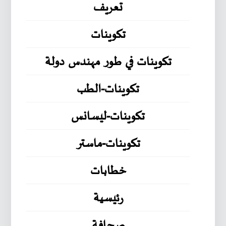
تعريف
تكوينات
تكوينات في طور مهندس دولة
تكوينات-الطب
تكوينات-ليسانس
تكوينات-ماستر
خطابات
رئيسية
صحافة