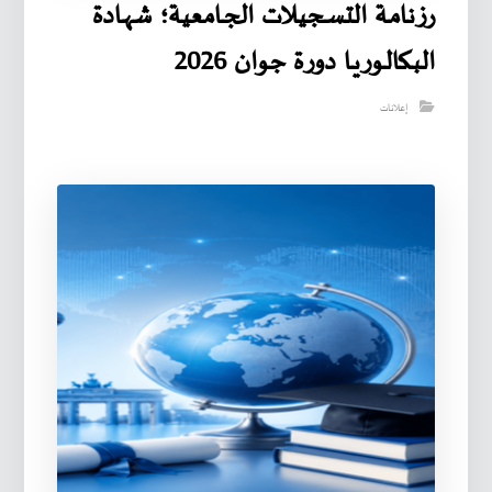
رزنامـة التسـجيـلات الجـامعية؛ شهـادة
البـكالـوريـا دورة جوان 2026
إعلانات