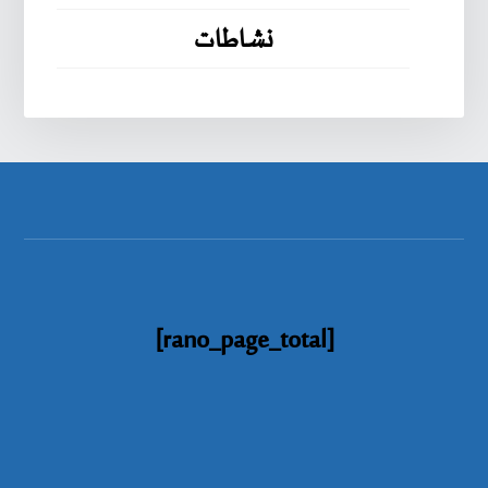
نشاطات
[rano_page_total]