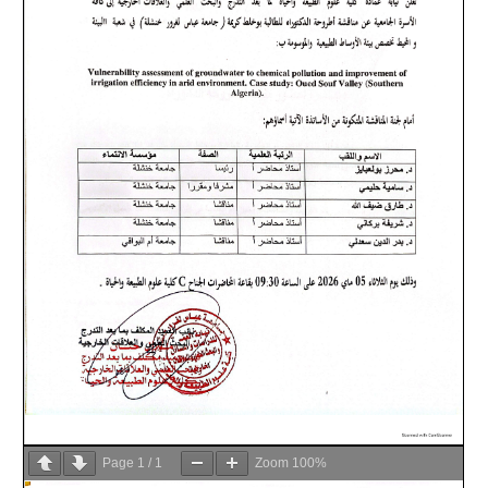
Page
1
/
1
Zoom
100%