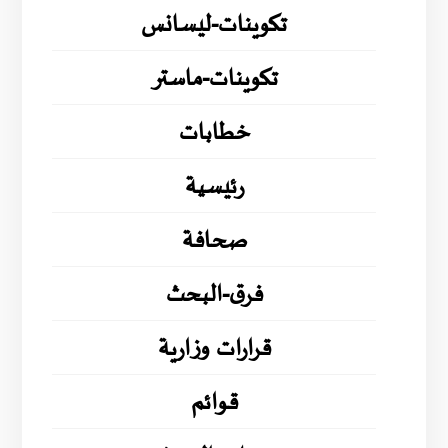
تكوينات-ليسانس
تكوينات-ماستر
خطابات
رئيسية
صحافة
فرق-البحث
قرارات وزارية
قوائم