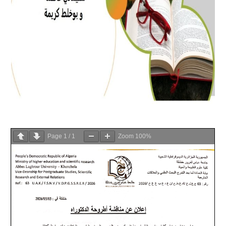
Page
1
/
1
Zoom
100%