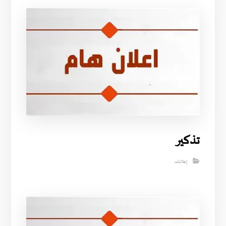
تذكير
إعلانات