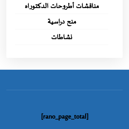
مناقشات أطروحات الدكتوراه
منح دراسية
نشاطات
[rano_page_total]