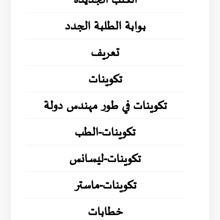
الكتب الجديدة
بوابة الطلبة الجدد
تعريف
تكوينات
تكوينات في طور مهندس دولة
تكوينات-الطب
تكوينات-ليسانس
تكوينات-ماستر
خطابات