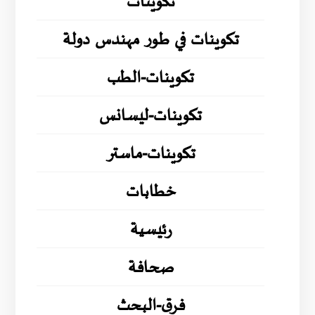
تكوينات
تكوينات في طور مهندس دولة
تكوينات-الطب
تكوينات-ليسانس
تكوينات-ماستر
خطابات
رئيسية
صحافة
فرق-البحث