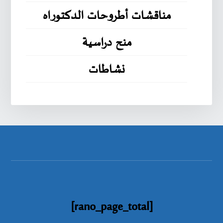
مناقشات أطروحات الدكتوراه
منح دراسية
نشاطات
[rano_page_total]