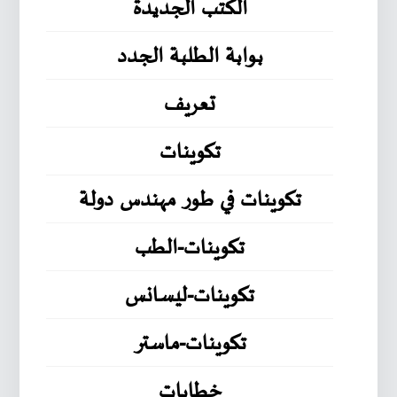
الكتب الجديدة
بوابة الطلبة الجدد
تعريف
تكوينات
تكوينات في طور مهندس دولة
تكوينات-الطب
تكوينات-ليسانس
تكوينات-ماستر
خطابات