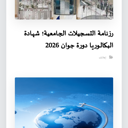
رزنامـة التسـجيـلات الجـامعية؛ شهـادة
البـكالـوريـا دورة جوان 2026
إعلانات