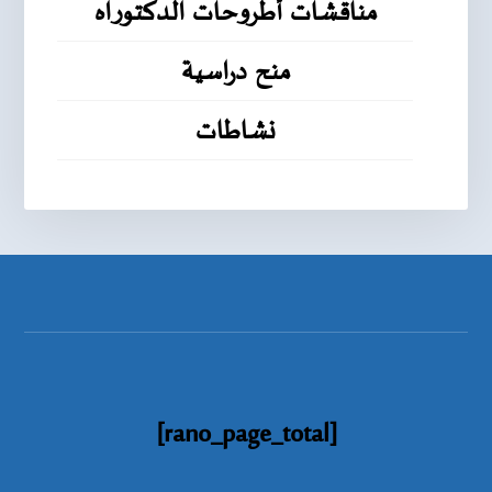
مناقشات أطروحات الدكتوراه
منح دراسية
نشاطات
[rano_page_total]