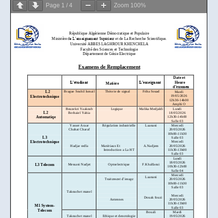
Page
1
/
4
Zoom
100%