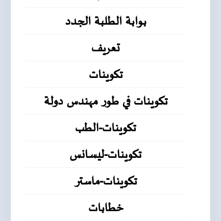
بوابة الطلبة الجدد
تعريف
تكوينات
تكوينات في طور مهندس دولة
تكوينات-الطب
تكوينات-ليسانس
تكوينات-ماستر
خطابات