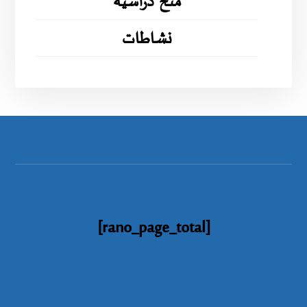
منح دراسية
نشاطات
[rano_page_total]