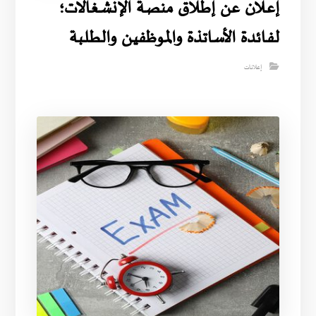
إعــلان عن إطــلاق منصـة الإنشـغالات؛
لفـائدة الأساتذة والمـوظفيـن والطـلـبة
إعلانات