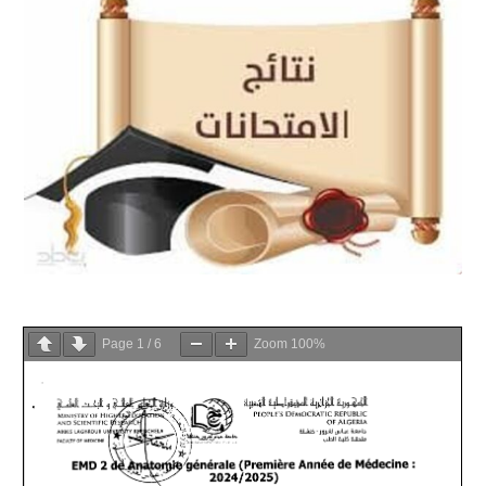
Page
1
/
6
Zoom
100%