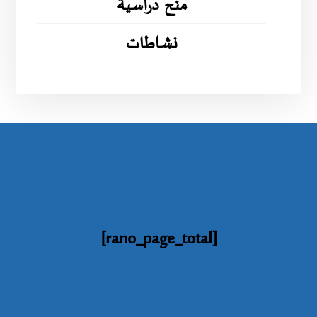
منح دراسية
نشاطات
[rano_page_total]