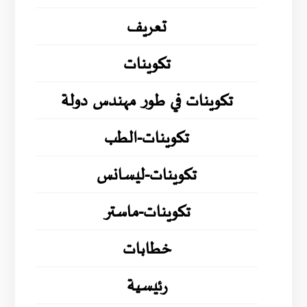
تعريف
تكوينات
تكوينات في طور مهندس دولة
تكوينات-الطب
تكوينات-ليسانس
تكوينات-ماستر
خطابات
رئيسية