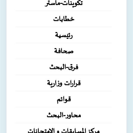
تكوينات-ماستر
خطابات
رئيسية
صحافة
فرق-البحث
قرارات وزارية
قوائم
محاور-البحث
مركز المسابقات و الامتحانات