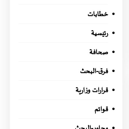
خطابات
رئيسية
صحافة
فرق-البحث
قرارات وزارية
قوائم
محاور-البحث