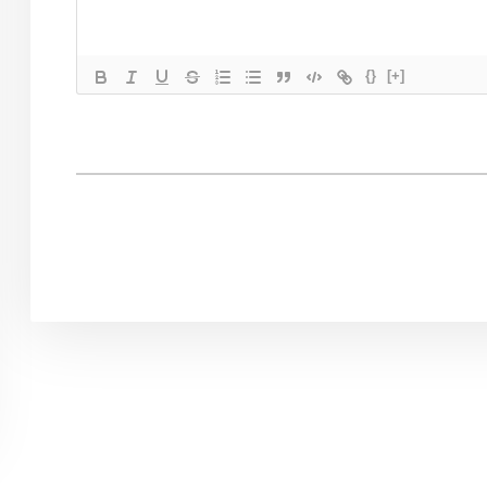
{}
[+]