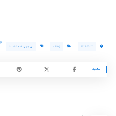
2026-05-17
إعلانات
توزيع-زمني- قسم الطب -1