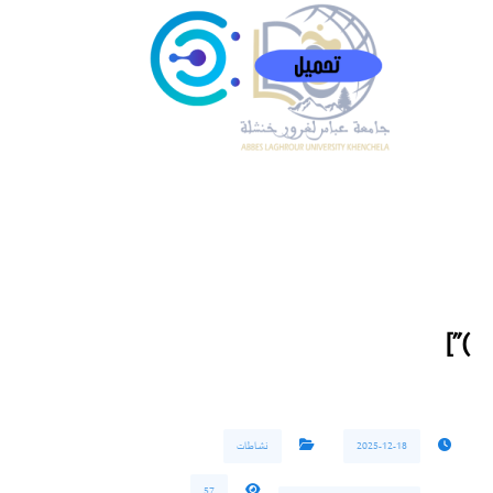
)”]
2025-12-18
نشاطات
57