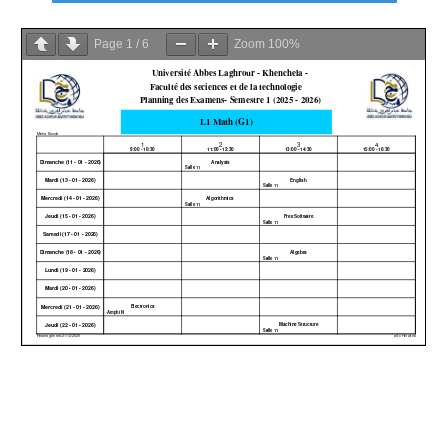
Page
1
/
6
Zoom
100%