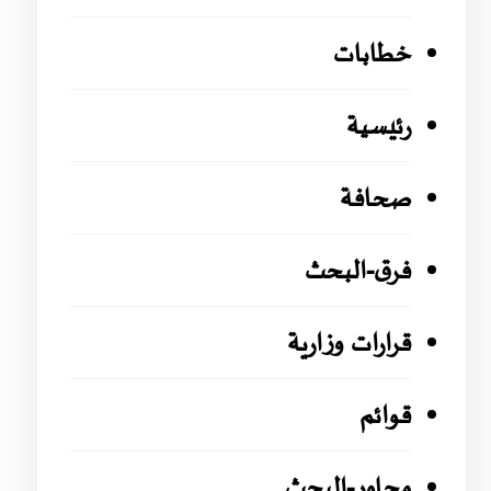
خطابات
رئيسية
صحافة
فرق-البحث
قرارات وزارية
قوائم
محاور-البحث