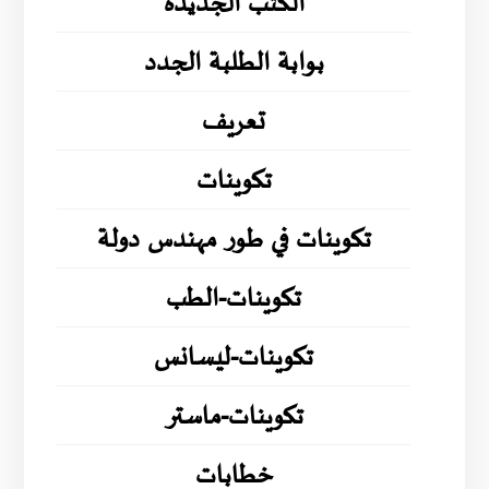
الكتب الجديدة
بوابة الطلبة الجدد
تعريف
تكوينات
تكوينات في طور مهندس دولة
تكوينات-الطب
تكوينات-ليسانس
تكوينات-ماستر
خطابات