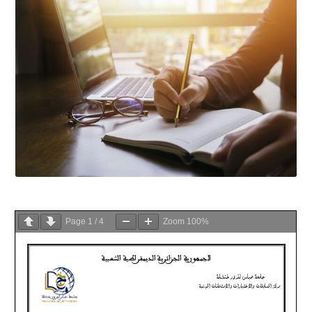
Page
1
/
4
Zoom
100%