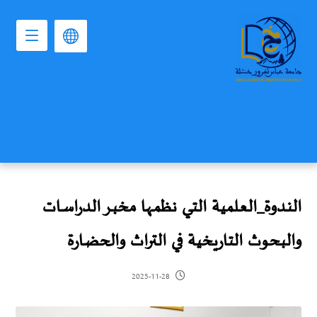
النـدوة_العـلمية التـي نظمـها مخبـر الدراسـات
والبحوث التاريخية في التراث والحضـارة
2025-11-28