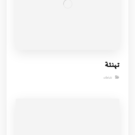
تــهنـئـة
نشاطات