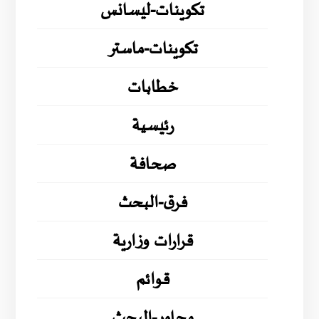
تكوينات-ليسانس
تكوينات-ماستر
خطابات
رئيسية
صحافة
فرق-البحث
قرارات وزارية
قوائم
محاور-البحث