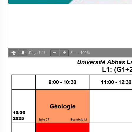
Page
1
/
1
Zoom
100%