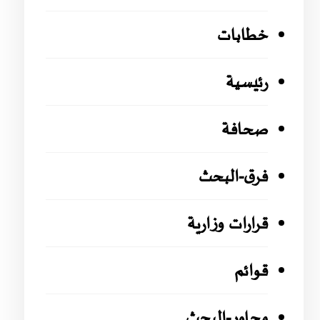
خطابات
رئيسية
صحافة
فرق-البحث
قرارات وزارية
قوائم
محاور-البحث