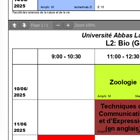
Page
1
/
1
Zoom
100%