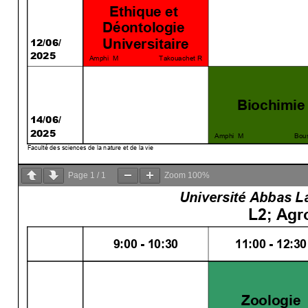
Page
1
/
1
Zoom
100%