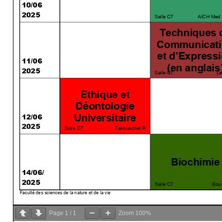
Page
1
/
1
Zoom
100%