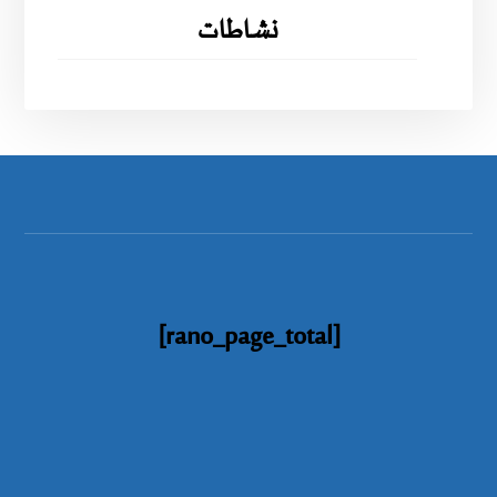
نشاطات
[rano_page_total]