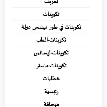
تعريف
تكوينات
تكوينات في طور مهندس دولة
تكوينات-الطب
تكوينات-ليسانس
تكوينات-ماستر
خطابات
رئيسية
صحافة