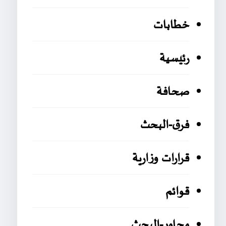
خطابات
رئيسية
صحافة
فرق-البحث
قرارات وزارية
قوائم
محاور-البحث