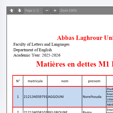
Page
1
/
1
Zoom
100%