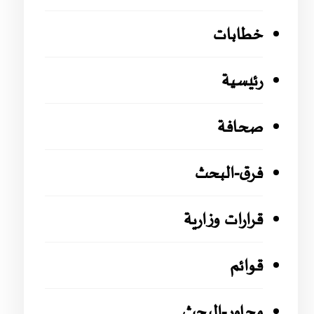
خطابات
رئيسية
صحافة
فرق-البحث
قرارات وزارية
قوائم
محاور-البحث