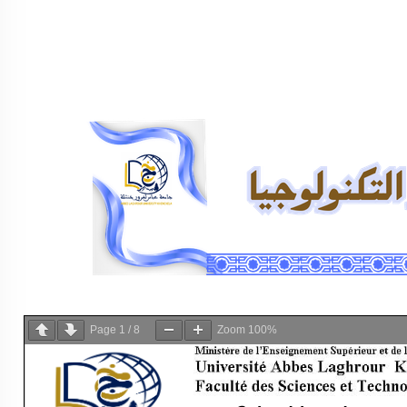
Page
1
/
8
Zoom
100%