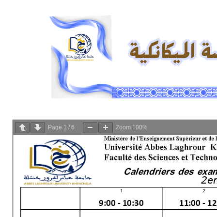
Page
1
/
6
Zoom
100%