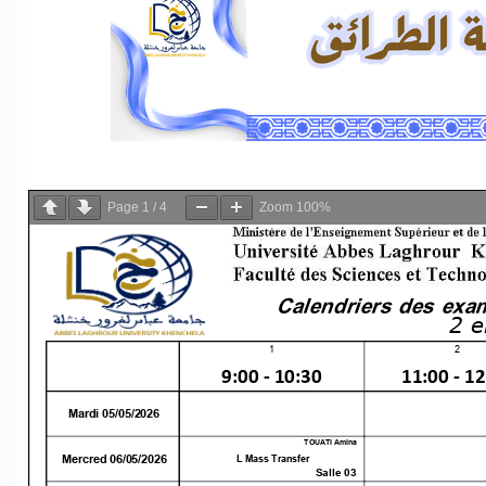
Page
1
/
4
Zoom
100%