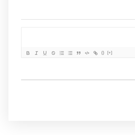
{}
[+]