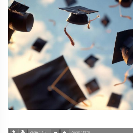
Page
1
/
5
Zoom
100%