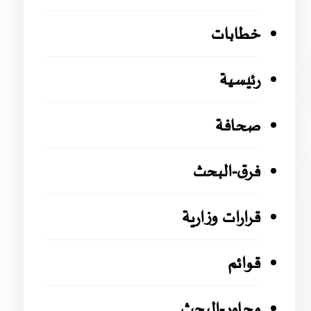
خطابات
رئيسية
صحافة
فرق-البحث
قرارات وزارية
قوائم
محاور-البحث