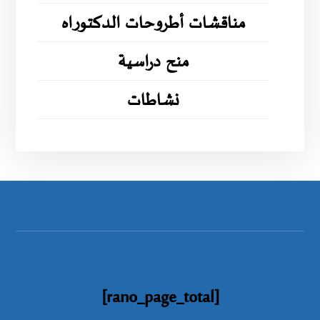
مناقشات أطروحات الدكتوراه
منح دراسية
نشاطات
[rano_page_total]