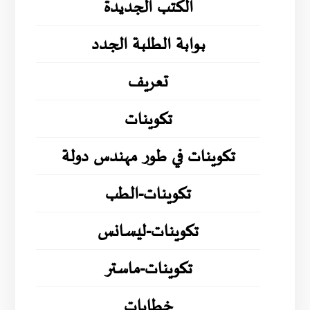
الكتب الجديدة
بوابة الطلبة الجدد
تعريف
تكوينات
تكوينات في طور مهندس دولة
تكوينات-الطب
تكوينات-ليسانس
تكوينات-ماستر
خطابات