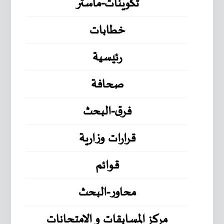
تكوينات-ماستر
خطابات
رئيسية
صحافة
فرق-البحث
قرارات وزارية
قوائم
محاور-البحث
مركز المسابقات و الامتحانات