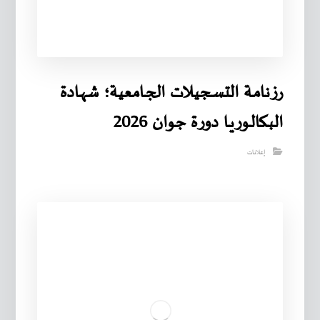
رزنامـة التسـجيـلات الجـامعية؛ شهـادة
البـكالـوريـا دورة جوان 2026
إعلانات